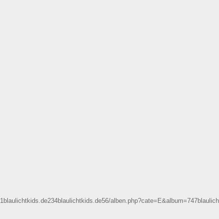
1blaulichtkids.de234blaulichtkids.de56/alben.php?cate=E&album=747blaulich