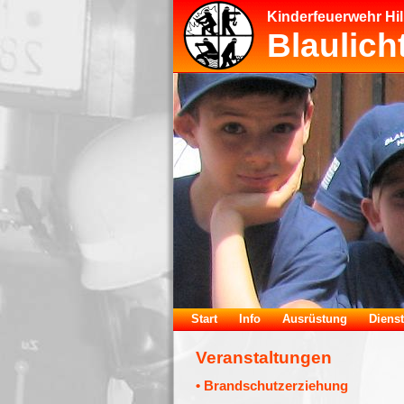
Kinderfeuerwehr Hil
Blaulich
Start
Info
Ausrüstung
Diens
Veranstaltungen
• Brandschutzerziehung