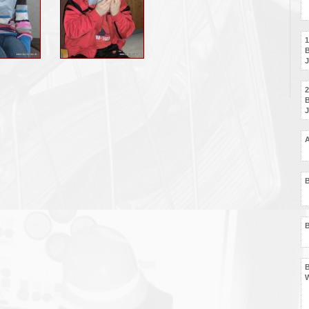
1
B
2
B
B
B
B
W