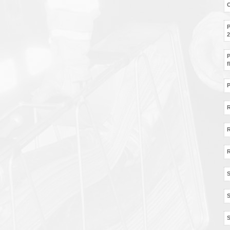
O
P
2
P
f
P
R
R
S
S