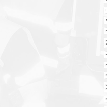
J
K
K
P
K
K
M
K
N