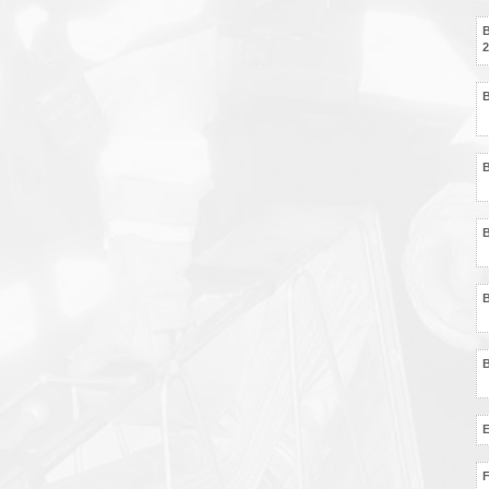
B
2
B
E