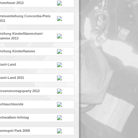
sterfeuer 2012
reisverleihung Concordia-Preis
011
rüfung Kinderflämmchen/-
lamme 2013
rüfung Kinderflamme
asti-Land
asti-Land 2011
Rosenmontagsparty 2012
Schlauchkunde
chwalben-Infotag
erengeti Park 2009