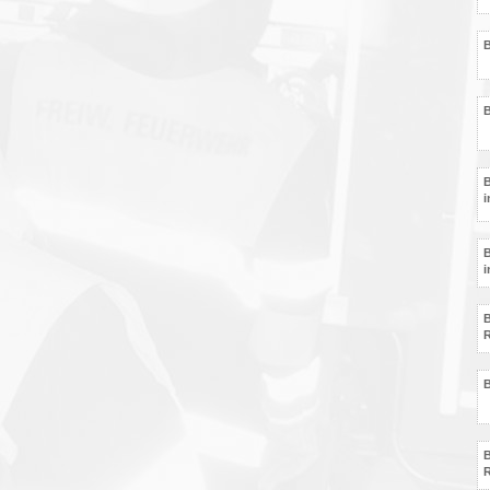
B
B
B
i
B
i
B
R