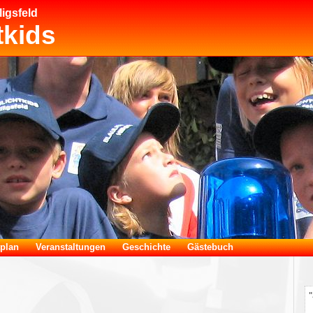
ligsfeld
tkids
tplan
Veranstaltungen
Geschichte
Gästebuch
"