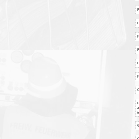
F
F
F
G
a
G
G