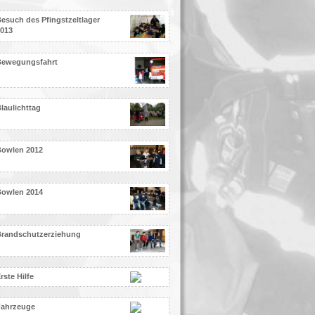
esuch des Pfingstzeltlager
013
Bewegungsfahrt
laulichttag
Bowlen 2012
Bowlen 2014
Brandschutzerziehung
rste Hilfe
Fahrzeuge